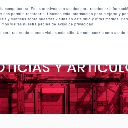
n tu computadora. Estos archivos son usados para recolectar informac
o y nos permite recordarte. Usamos esta información para mejorar y per
sis y métricas sobre nuestras visitas en este sitio y otros medios. Pa
imos visites nuestra página de Aviso de privacidad.
a
Contrucciones
Productos
Ubicacio
no será rastreada cuando visitas este sitio. Un solo cookie será usado
TICIAS Y ARTÍCU