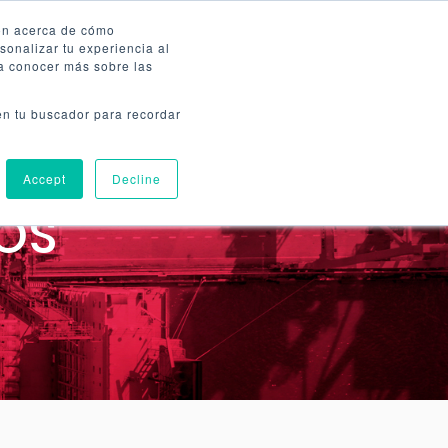
ión acerca de cómo
sonalizar tu experiencia al
ra conocer más sobre las
Ir al Cotizador
nes
Blog
Nosotros
 en tu buscador para recordar
Llámanos 8005074073
Accept
Decline
LOS