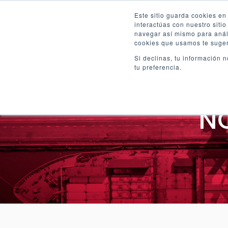
Este sitio guarda cookies e
interactúas con nuestro siti
navegar así mismo para análi
cookies que usamos te suger
(current)
Inicio
Venta
Rent
Si declinas, tu información 
tu preferencia.
NO