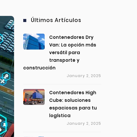
Últimos Artículos
Contenedores Dry
Van: La opción más
versátil para
transporte y
construcción
January 2, 2025
Contenedores High
Cube: soluciones
espaciosas para tu
logística
January 2, 2025