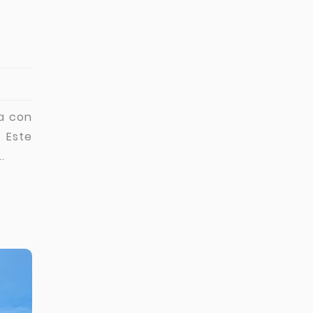
va con
 Este
.