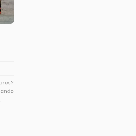
ores?
rando
.